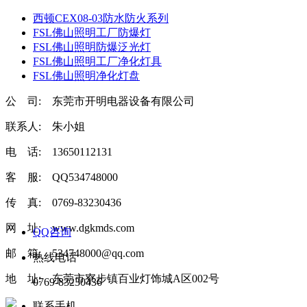
西顿CEX08-03防水防火系列
FSL佛山照明工厂防爆灯
FSL佛山照明防爆泛光灯
FSL佛山照明工厂净化灯具
FSL佛山照明净化灯盘
公 司: 东莞市开明电器设备有限公司
联系人: 朱小姐
电 话: 13650112131
客 服: QQ534748000
传 真: 0769-83230436
网 址: www.dgkmds.com
QQ咨询
邮 箱: 534748000@qq.com
热线电话
地 址: 东莞市寮步镇百业灯饰城A区002号
0769-83230436
联系手机